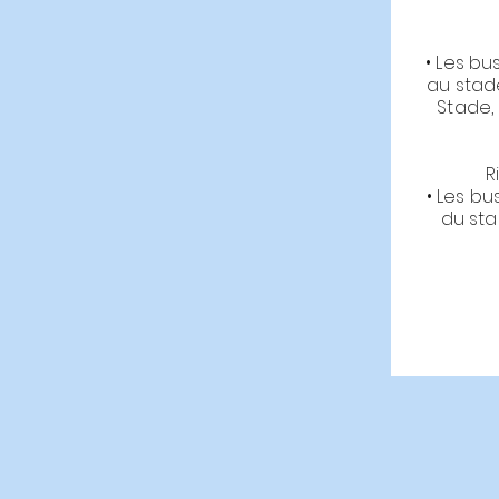
• Les bu
au stade
Stade,
R
• Les bu
du st