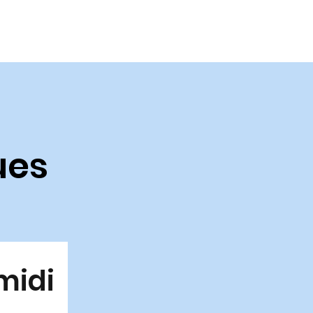
ues
midi