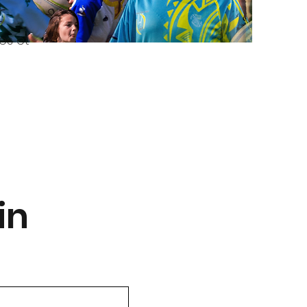
les et
in