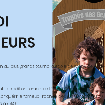
OI
EURS
 du plus grands tournoi d’école de rugby de Nouve
 !
t la tradition remonte déjà à 1999.
 conquérir le fameux Trophée des Gemmeurs, sur 19
 à m14).