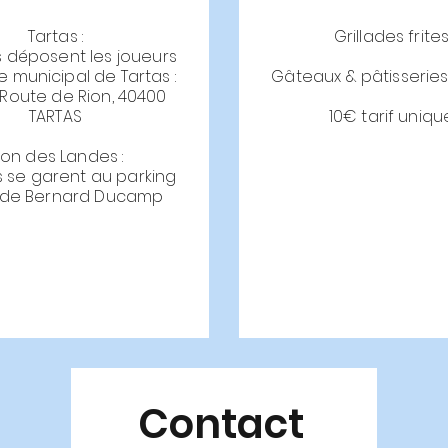
Tartas :
Grillades frite
s déposent les joueurs
 municipal de Tartas :
Gâteaux & pâtisserie
 Route de Rion, 40400
TARTAS
10€ tarif uniqu
ion des Landes :
s se garent au parking
ade Bernard Ducamp
Contact