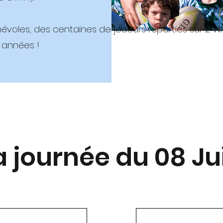
névoles, des centaines de joueurs réparties sur 2 vil
 années !
a journée du 08 Ju