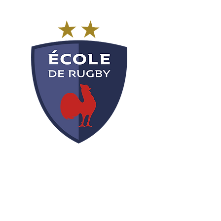
RUGBY CŒUR DES LANDES
coordonnateur.rcl@gmail.com